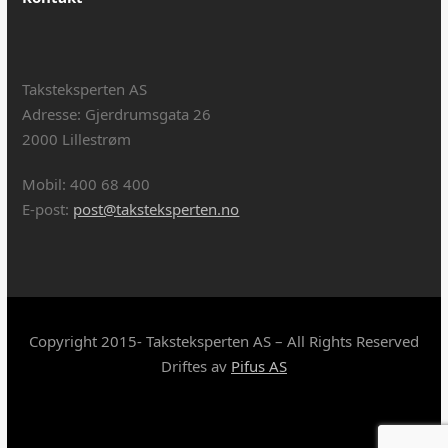
Taksteksperten AS
Adresse: Gjerdrumsgata 26
2000 Lillestrøm
Mobil: 400 68 400
E-post:
post@taksteksperten.no
Copyright 2015- Taksteksperten AS – All Rights Reserved
Driftes av
Pifus AS