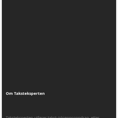
desember 2014
november 2014
september 2014
Kategorier
Blogg
Uncategorized
Om Taksteksperten
Taksteksperten utfører takst-/skjønnsoppdrag, etter