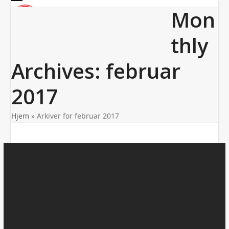
Skip
Open
Close
Mon
to
mobile
mobile
content
menu
menu
thly
Archives: februar
2017
Hjem
»
Arkiver for februar 2017
Search
Siste innlegg