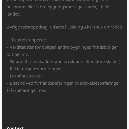
husbrann eller store bygningsmessige skader, i hele
landet.
Øvrige takstoppdrag, utføres i Oslo og Akershus-området:
– Tilstandsrapporter.
– Verditakster for boliger, andre bygninger, fritidsboliger,
tomter, mv.
– Skjønn (brannskadeskjønn og skjønn etter store skader)
– Reklamasjonsvurderinger
– Forhåndstakster
– Bistand ved forhåndsbefaringer, overtakelsesbefaringer,
1-årsbefaringer, mv.
Kontakt