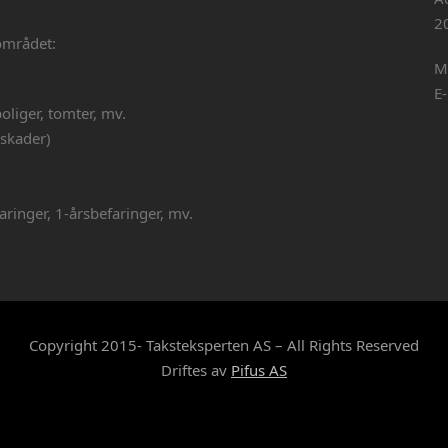
2
området:
M
E
boliger, tomter, mv.
 skader)
ringer, 1-årsbefaringer, mv.
Copyright 2015- Taksteksperten AS – All Rights Reserved
Driftes av
Pifus AS