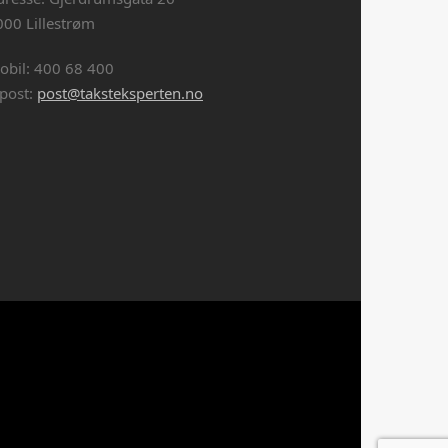
000 Lillestrøm
obil: 400 68 400
-post:
post@taksteksperten.no