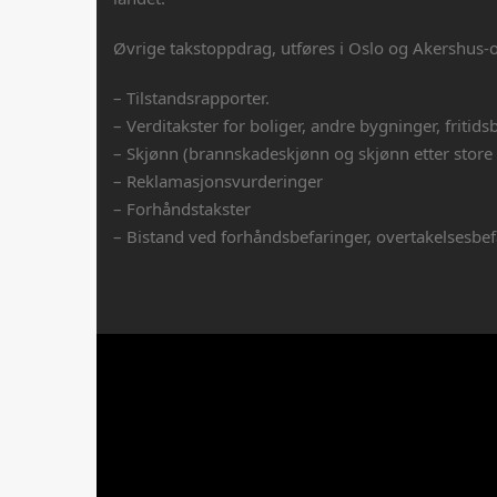
Øvrige takstoppdrag, utføres i Oslo og Akershus-
– Tilstandsrapporter.
– Verditakster for boliger, andre bygninger, fritids
– Skjønn (brannskadeskjønn og skjønn etter store
– Reklamasjonsvurderinger
– Forhåndstakster
– Bistand ved forhåndsbefaringer, overtakelsesbefa