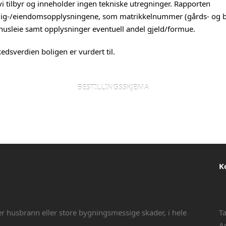
i tilbyr og inneholder ingen tekniske utregninger. Rapporten
olig-/eiendomsopplysningene, som matrikkelnummer (gårds- og 
husleie samt opplysninger eventuell andel gjeld/formue.
edsverdien boligen er vurdert til.
BESTILLINGSSKJEMA
K
er husbrann eller store bygningsmessige skader, i hele
T
A