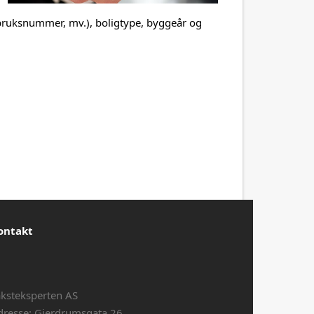
bruksnummer, mv.), boligtype, byggeår og
ontakt
aksteksperten AS
dresse: Gjerdrumsgata 26