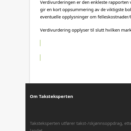
Verdivurderingen er den enkleste rapporten v
gir en kort oppsummering av de viktigste b
eventuelle opplysninger om felleskostnader/
Verdivurdering opplyser til slutt hvilken mark
Om Taksteksperten
Taksteksperten utfører takst-/skjønnsoppdrag, ett
landet.