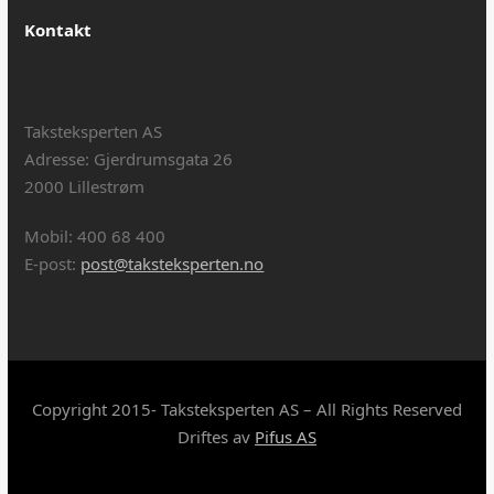
Kontakt
Taksteksperten AS
Adresse: Gjerdrumsgata 26
2000 Lillestrøm
Mobil: 400 68 400
E-post:
post@taksteksperten.no
Copyright 2015- Taksteksperten AS – All Rights Reserved
Driftes av
Pifus AS