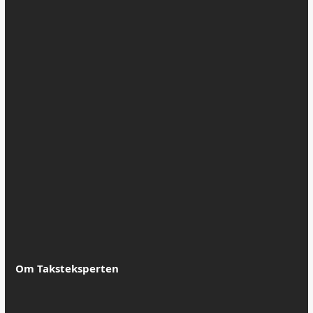
mars 2016
desember 2014
november 2014
september 2014
Kategorier
Blogg
Uncategorized
Om Taksteksperten