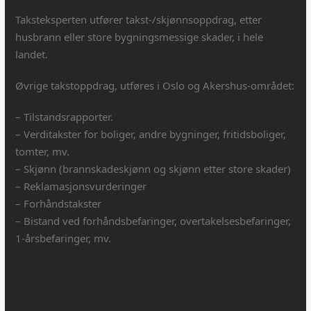
Taksteksperten utfører takst-/skjønnsoppdrag, etter
husbrann eller store bygningsmessige skader, i hele
landet.
Øvrige takstoppdrag, utføres i Oslo og Akershus-området:
– Tilstandsrapporter.
– Verditakster for boliger, andre bygninger, fritidsboliger,
tomter, mv.
– Skjønn (brannskadeskjønn og skjønn etter store skader)
– Reklamasjonsvurderinger
– Forhåndstakster
– Bistand ved forhåndsbefaringer, overtakelsesbefaringer,
1-årsbefaringer, mv.