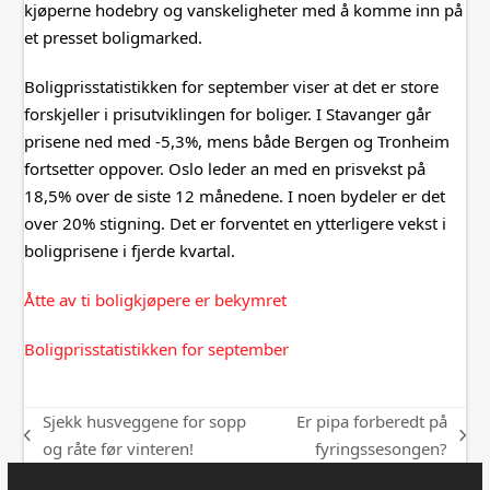
kjøperne hodebry og vanskeligheter med å komme inn på
et presset boligmarked.
Boligprisstatistikken for september viser at det er store
forskjeller i prisutviklingen for boliger. I Stavanger går
prisene ned med -5,3%, mens både Bergen og Tronheim
fortsetter oppover. Oslo leder an med en prisvekst på
18,5% over de siste 12 månedene. I noen bydeler er det
over 20% stigning. Det er forventet en ytterligere vekst i
boligprisene i fjerde kvartal.
Åtte av ti boligkjøpere er bekymret
Boligprisstatistikken for september
Sjekk husveggene for sopp
Er pipa forberedt på
previous
next
og råte før vinteren!
fyringssesongen?
post:
post: