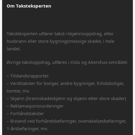
Om Taksteksperten
Taksteksperten utfører takst-/skjønnsoppdrag, etter
husbrann eller store bygningsmessige skader, i hele
landet.
Øvrige takstoppdrag, utføres i Oslo og Akershus-området:
– Tilstandsrapporter.
– Verditakster for boliger, andre bygninger, fritidsboliger,
tomter, mv.
– Skjønn (brannskadeskjønn og skjønn etter store skader)
– Reklamasjonsvurderinger
– Forhåndstakster
– Bistand ved forhåndsbefaringer, overtakelsesbefaringer,
1-årsbefaringer, mv.