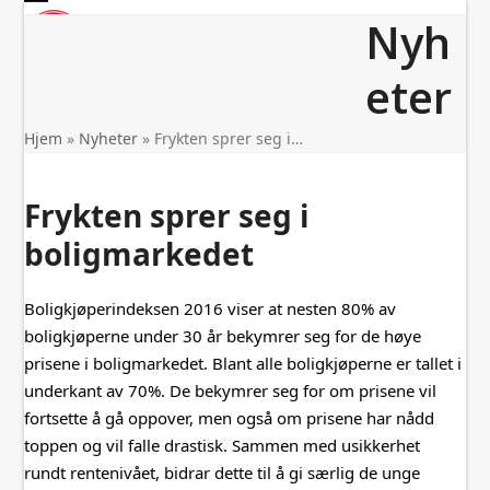
Skip
Open
Close
Nyh
to
mobile
mobile
content
menu
menu
eter
Hjem
»
Nyheter
»
Frykten sprer seg i…
Frykten sprer seg i
boligmarkedet
Boligkjøperindeksen 2016 viser at nesten 80% av
boligkjøperne under 30 år bekymrer seg for de høye
prisene i boligmarkedet. Blant alle boligkjøperne er tallet i
underkant av 70%. De bekymrer seg for om prisene vil
fortsette å gå oppover, men også om prisene har nådd
toppen og vil falle drastisk. Sammen med usikkerhet
rundt rentenivået, bidrar dette til å gi særlig de unge