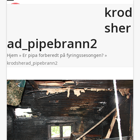
Skip
Open
Close
krod
to
mobile
mobile
content
menu
menu
sher
ad_pipebrann2
Hjem
»
Er pipa forberedt på fyringssesongen?
»
krodsherad_pipebrann2