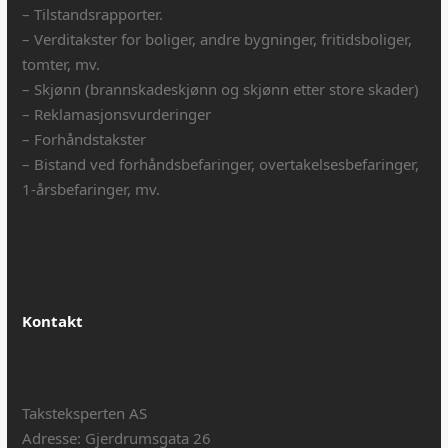
– Tilstandsrapporter.
– Verditakster for boliger, andre bygninger, fritidsboliger,
tomter, mv.
– Skjønn (brannskadeskjønn og skjønn etter store skader)
– Reklamasjonsvurderinger
– Forhåndstakster
– Bistand ved forhåndsbefaringer, overtakelsesbefaringer,
1-årsbefaringer, mv.
Kontakt
Taksteksperten AS
Adresse: Gjerdrumsgata 26