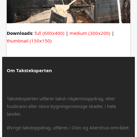
Downloads
:
full (600x400)
|
medium (300x200)
|
thumbnail (150x150)
Om Taksteksperten
Taksteksperten utfører takst-/skjønnsoppdrag, etter
husbrann eller store bygningsmessige skader, i hele
landet.
Øvrige takstoppdrag, utføres i Oslo og Akershus-området: