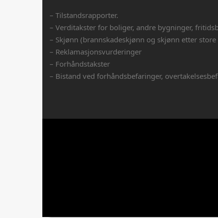
– Tilstandsrapporter.
– Verditakster for boliger, andre bygninger, fritids
– Skjønn (brannskadeskjønn og skjønn etter store
– Reklamasjonsvurderinger
– Forhåndstakster
– Bistand ved forhåndsbefaringer, overtakelsesbefa