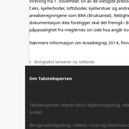
Virkning fra 1. november. En av de viktigste presi
f.eks. kjellerboder, loftsboder, kjellerstuer og 
arealberegningene som BRA (Bruksareal). Rettighet
dokumentasjon ikke foreligger skal det fremgå i 
påpasselighet fra meglernes sin side hva angår kor
Nærmere informasjon om Arealbegrep 2014, finn
Boligtakst lanserer ny nettside
previous
post:
Om Taksteksperten
Taksteksperten utfører takst-/skjønnsoppdrag, ett
landet.
Øvrige takstoppdrag, utføres i Oslo og Akershus-