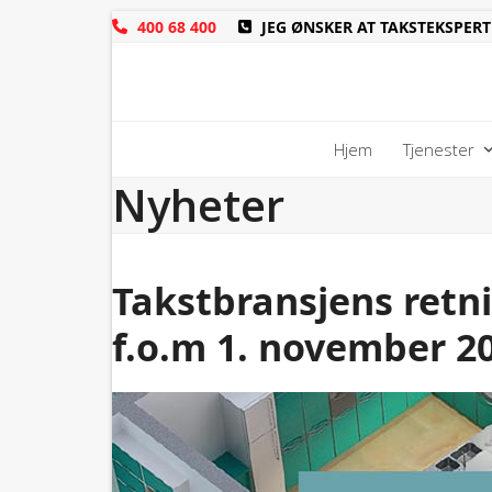
Skip
400 68 400
JEG ØNSKER AT TAKSTEKSPERT
to
content
Hjem
Tjenester
Nyheter
Takstbransjens retni
f.o.m 1. november 2