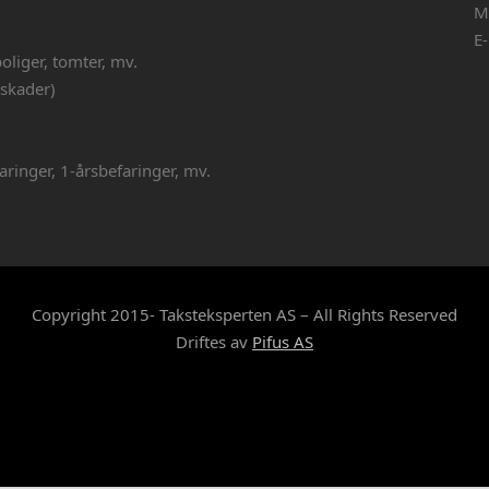
M
E
boliger, tomter, mv.
 skader)
ringer, 1-årsbefaringer, mv.
Copyright 2015- Taksteksperten AS – All Rights Reserved
Driftes av
Pifus AS