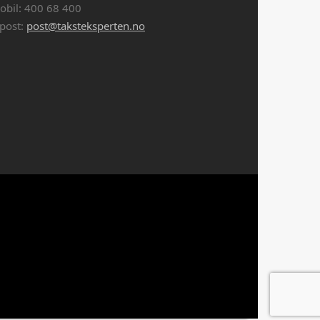
obil: 400 68 400
-post:
post@taksteksperten.no