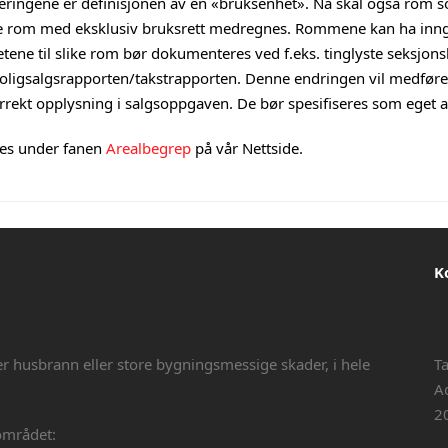
seringene er definisjonen av en «bruksenhet». Nå skal også rom som
andre rom med eksklusiv bruksrett medregnes. Rommene kan ha inng
ene til slike rom bør dokumenteres ved f.eks. tinglyste seksjonsb
Boligsalgsrapporten/takstrapporten. Denne endringen vil medføre 
rekt opplysning i salgsoppgaven. De bør spesifiseres som eget are
es under fanen
Arealbegrep
på vår Nettside.
K
er husbrann eller store bygningsmessige skader, i hele
T
A
2
området: