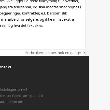
 ikke ligger i direkte tilknytning til hoveddel,
ang fra fellesareal, og skal medtas/medregnes i
egjæringer, kontrakter, e.l. Dersom slik
merarbeid for selgere, og ikke minst ekstra
al, og hva det faktisk er.
Forbrukerne taper, nok en gang!!
next
post:
ontakt
aksteksperten AS
dresse: Gjerdrumsgata 26
000 Lillestrøm