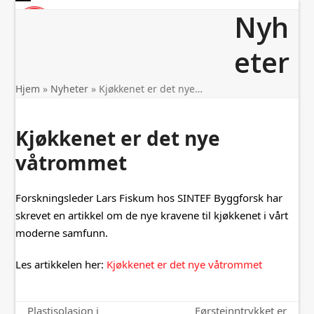
Skip
Open
Close
Nyh
to
mobile
mobile
content
menu
menu
eter
Hjem
»
Nyheter
»
Kjøkkenet er det nye…
Kjøkkenet er det nye
våtrommet
Forskningsleder Lars Fiskum hos SINTEF Byggforsk har
skrevet en artikkel om de nye kravene til kjøkkenet i vårt
moderne samfunn.
Les artikkelen her:
Kjøkkenet er det nye våtrommet
Plastisolasjon i
Førsteinntrykket er