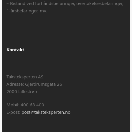
– Bistand ved forhåndsbefaringer, overtakelsesbefaringer,
1-årsbefaringer, mv.
Kontakt
Taksteksperten AS
Adresse: Gjerdrumsgata 26
2000 Lillestrøm
Mobil: 400 68 400
E-post:
post@taksteksperten.no