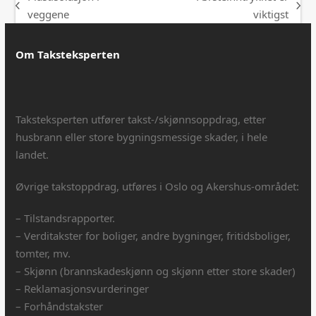
previous
next
veggene
viktigst
post:
post:
Om Taksteksperten
Taksteksperten utfører takst-/skjønnsoppdrag, etter
husbrann eller store bygningsmessige skader, i hele
landet.
Øvrige takstoppdrag, utføres i Oslo og Akershus-området:
– Tilstandsrapporter.
– Verditakster for boliger, andre bygninger, fritidsboliger,
tomter, mv.
– Skjønn (brannskadeskjønn og skjønn etter store skader)
– Reklamasjonsvurderinger
– Forhåndstakster