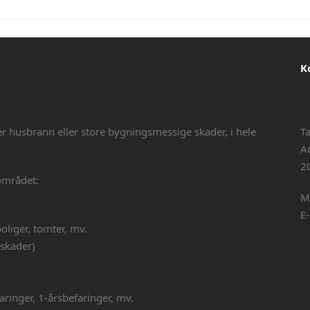
K
er husbrann eller store bygningsmessige skader, i hele
T
A
2
området:
M
E
boliger, tomter, mv.
 skader)
ringer, 1-årsbefaringer, mv.