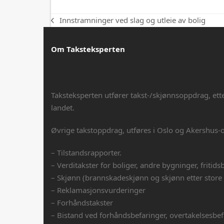
Innstramninger ved slag og utleie av bolig
previous
post:
Om Taksteksperten
Taksteksperten utfører takst-/skjønnsoppdrag, ett
landet.
Øvrige takstoppdrag, utføres i Oslo og Akershus-
– Tilstandsrapporter.
– Verditakster for boliger, andre bygninger, fritids
– Skjønn (brannskadeskjønn og skjønn etter store
– Reklamasjonsvurderinger
– Forhåndstakster
– Bistand ved forhåndsbefaringer, overtakelsesbefa