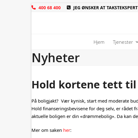
Skip
400 68 400
JEG ØNSKER AT TAKSTEKSPERT
to
content
Hjem
Tjenester
Nyheter
Hold kortene tett til
På boligjakt? Vær kynisk, start med moderate bud,
Hold finanseringsbevisene for deg selv, er rådet 
aktuelle boligen er din «drømmebolig». Da kan det
Mer om saken
her
: