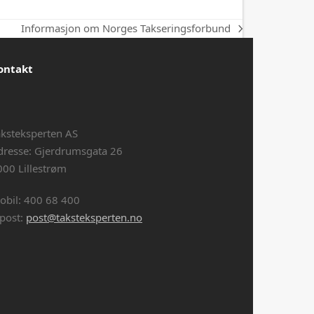
Informasjon om Norges Takseringsforbund
next
post:
ontakt
aksteksperten AS
dresse: Gjerdrumsgata 26
000 Lillestrøm
obil: 400 68 400
-post:
post@taksteksperten.no