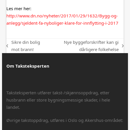
Les mer her:
http://www.dn.no/nyheter/2017/01/29/1632/Bygg-og-
anlegg/sjeldent-fa-nyboliger-klare-for-innflytting-i-2017
Sikre din bolig
Nye byggeforskrifter kan gi
previous
next
mot brann!
dårligere folkehelse
post:
post:
Om Taksteksperten
Taksteksperten utfører takst-/skjønnsoppdrag, etter
husbrann eller store bygningsmessige skader, i hele
landet.
Øvrige takstoppdrag, utføres i Oslo og Akershus-området: