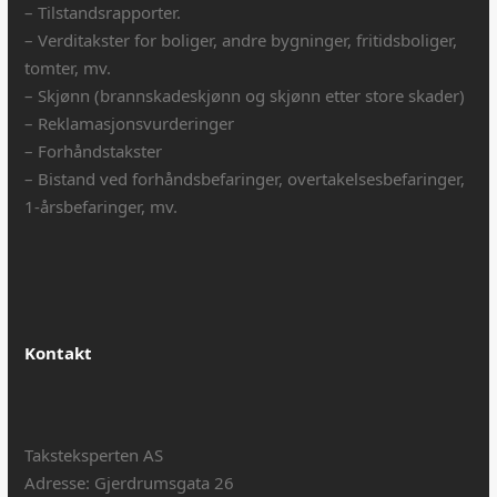
– Tilstandsrapporter.
– Verditakster for boliger, andre bygninger, fritidsboliger,
tomter, mv.
– Skjønn (brannskadeskjønn og skjønn etter store skader)
– Reklamasjonsvurderinger
– Forhåndstakster
– Bistand ved forhåndsbefaringer, overtakelsesbefaringer,
1-årsbefaringer, mv.
Kontakt
Taksteksperten AS
Adresse: Gjerdrumsgata 26