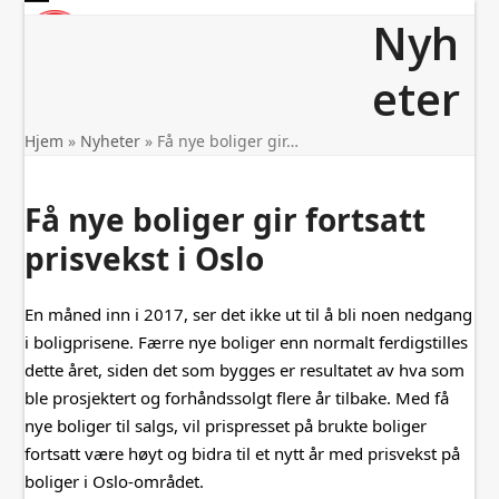
Skip
Open
Close
Nyh
to
mobile
mobile
content
menu
menu
eter
Hjem
»
Nyheter
»
Få nye boliger gir…
Få nye boliger gir fortsatt
prisvekst i Oslo
En måned inn i 2017, ser det ikke ut til å bli noen nedgang
i boligprisene. Færre nye boliger enn normalt ferdigstilles
dette året, siden det som bygges er resultatet av hva som
ble prosjektert og forhåndssolgt flere år tilbake. Med få
nye boliger til salgs, vil prispresset på brukte boliger
fortsatt være høyt og bidra til et nytt år med prisvekst på
boliger i Oslo-området.